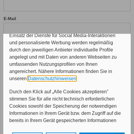
das Kunde wirbt Kunde-Programm, die Affiliate-
Programme sowie für personalisierte Werbung.
E-Mail
Insgesamt werden Ihre Daten an maximal sechs
weitere Verantwortliche weitergegeben. Bei dem
Einsatz der Dienste für Social Media-Interaktionen
und personalisierte Werbung werden regelmäßig
durch den jeweiligen Anbieter individuelle Profile
angelegt und mit Daten von anderen Webseiten zu
Von wem möchten Sie beraten werden?
umfassenden Nutzungsprofilen von Ihnen
angereichert. Nähere Informationen finden Sie in
Bitte treffen Sie eine Auswahl...
unseren
Datenschutzhinweisen
.
Durch den Klick auf „Alle Cookies akzeptieren"
stimmen Sie für alle nicht technisch erforderlichen
Cookies sowohl der Speicherung der notwendigen
Informationen in Ihrem Gerät bzw. dem Zugriff auf die
bereits in Ihrem Gerät gespeicherten Informationen
gemäß § 25 Abs. 1 TDDDG als auch der Verarbeitung