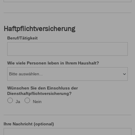
Haftpflichtversicherung
Beruf/Tätigkeit
Wie viele Personen leben in Ihrem Haushalt?
Wünschen Sie den Einschluss der
Diensthaftpflichtversicherung?
Ja
Nein
Cookie Einstellungen
Die eingesetzten Cookies auf unserer Website
Ihre Nachricht (optional)
werden beispielsweise verwendet für die
ordnungsgemäße Funktion der Website, zur