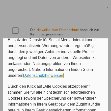
Verbesserung der Nutzererfahrung, Analysen des
Nutzungsverhaltens, Social Media-Interaktionen, für
das Kunde wirbt Kunde-Programm, die Affiliate-
Programme sowie für personalisierte Werbung.
Insgesamt werden Ihre Daten an maximal sechs
Die
Hinweise zum Datenschutz
habe ich zur
weitere Verantwortliche weitergegeben. Bei dem
Kenntnis genommen.
Einsatz der Dienste für Social Media-Interaktionen
und personalisierte Werbung werden regelmäßig
Soweit das Formular besondere Kategorien
durch den jeweiligen Anbieter individuelle Profile
personenbezogener Daten enthält - etwa
angelegt und mit Daten von anderen Webseiten zu
Gesundheitsdaten - bin ich mit der Verarbeitung
dieser durch die AXA Krankenversicherung AG,
umfassenden Nutzungsprofilen von Ihnen
Ihrer Agenturen und Ihrer Kooperationspartner
angereichert. Nähere Informationen finden Sie in
zum Zwecke der Bearbeitung meiner Anfrage
unseren
Datenschutzhinweisen
.
ausdrücklich einverstanden.
Durch den Klick auf „Alle Cookies akzeptieren"
stimmen Sie für alle nicht technisch erforderlichen
Cookies sowohl der Speicherung der notwendigen
Informationen in Ihrem Gerät bzw. dem Zugriff auf die
Bitte überprüfen Sie noch einmal Ihre Eingaben. Wenn alles in
Ordnung ist, dann klicken Sie bitte auf "Angebot anfordern".
bereits in Ihrem Gerät gespeicherten Informationen