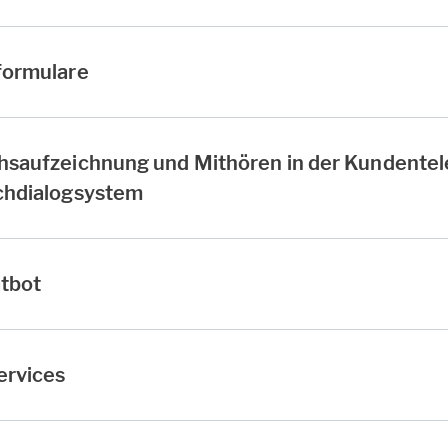
formulare
hsaufzeichnung und Mithören in der Kundentel
chdialogsystem
tbot
ervices