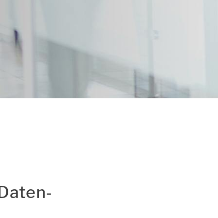
utz und Cookie-
 Da­ten­