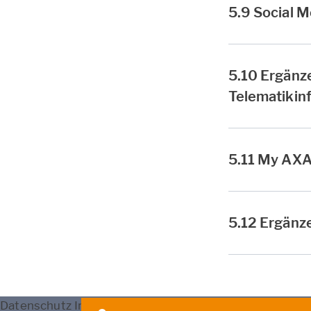
5.9 Social M
5.10 Ergänze
Telematikinf
5.11 My AX
5.12 Ergänz
Datenschutz
Impressum
Nutzung
Erstinfo
Barrierefrei