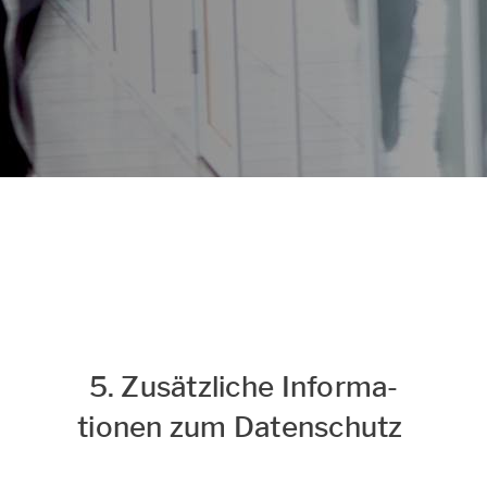
Datenschutz & Cookies
Hinweise
zum Datenschutz und Cookie-
Einstellungen
5. Zu­sätz­li­che In­for­ma­
tio­nen zum Da­ten­schutz ​