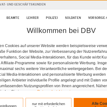
VAT- UND GESCHÄFTSKUNDEN
BEAMTE
LEHRER
POLIZEI
SOLDATEN
VORSORGE-
Willkommen bei DBV
ten Cookies auf unserer Website werden beispielsweise verwen
e Funktion der Website, zur Verbesserung der Nutzererfahr
rhaltens, Social Media-Interaktionen, für das Kunde wirbt K
 Affiliate-Programme sowie für personalisierte Werbung. Ins
 maximal sechs weitere Verantwortliche weitergegeben. Bei de
ocial Media-Interaktionen und personalisierte Werbung werden
iligen Anbieter individuelle Profile angelegt und mit Daten v
umfassenden Nutzungsprofilen von Ihnen angereichert. Nähe
finden Sie in unseren
Datenschutzhinweisen
.
k auf „Alle Cookies akzeptieren" stimmen Sie für alle nicht te
Alle Coo
nur mit erforderlichen
nstellungen