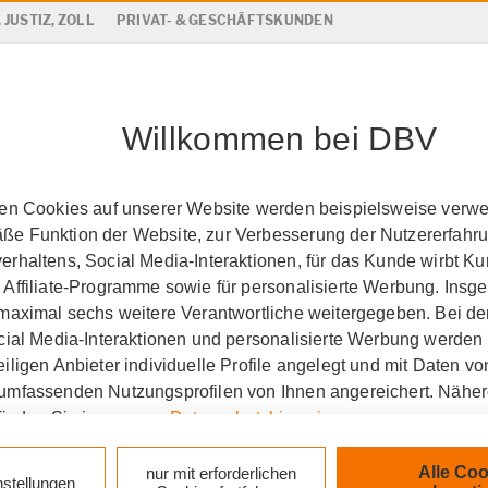
, JUSTIZ, ZOLL
PRIVAT- & GESCHÄFTSKUNDEN
Willkommen bei DBV
ten Cookies auf unserer Website werden beispielsweise verwen
e Funktion der Website, zur Verbesserung der Nutzererfahr
rhaltens, Social Media-Interaktionen, für das Kunde wirbt K
 Affiliate-Programme sowie für personalisierte Werbung. Ins
 maximal sechs weitere Verantwortliche weitergegeben. Bei de
ocial Media-Interaktionen und personalisierte Werbung werden
iligen Anbieter individuelle Profile angelegt und mit Daten v
umfassenden Nutzungsprofilen von Ihnen angereichert. Nähe
finden Sie in unseren
Datenschutzhinweisen
.
k auf „Alle Cookies akzeptieren" stimmen Sie für alle nicht te
Alle Coo
nur mit erforderlichen
nstellungen