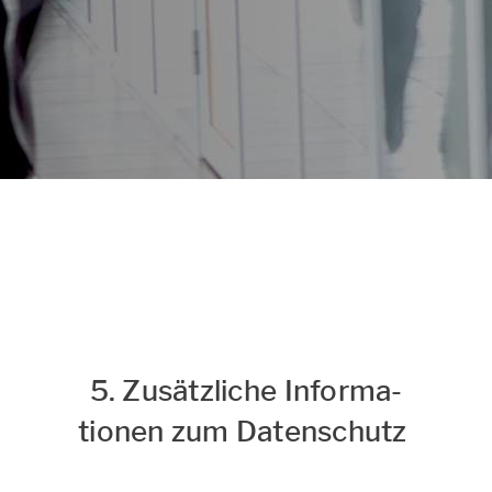
ÄRZTE
PRIVAT- & GESCHÄFTSKUNDEN
AZUBI
Datenschutz & Cookies
Hinweise
zum Datenschutz und Cookie-
Einstellungen
5. Zu­sätz­li­che In­for­ma­
tio­nen zum Da­ten­schutz ​