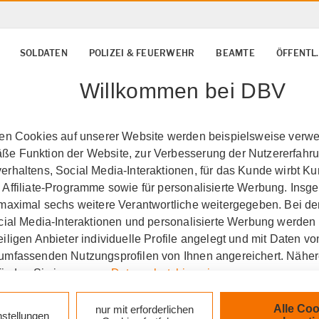
SOLDATEN
POLIZEI & FEUERWEHR
BEAMTE
ÖFFENTL.
Willkommen bei DBV
ten Cookies auf unserer Website werden beispielsweise verwen
e Funktion der Website, zur Verbesserung der Nutzererfahr
rhaltens, Social Media-Interaktionen, für das Kunde wirbt K
 Affiliate-Programme sowie für personalisierte Werbung. Ins
 maximal sechs weitere Verantwortliche weitergegeben. Bei de
ocial Media-Interaktionen und personalisierte Werbung werden
iligen Anbieter individuelle Profile angelegt und mit Daten v
umfassenden Nutzungsprofilen von Ihnen angereichert. Nähe
finden Sie in unseren
Datenschutzhinweisen
.
k auf „Alle Cookies akzeptieren" stimmen Sie für alle nicht te
Alle Coo
nur mit erforderlichen
nstellungen