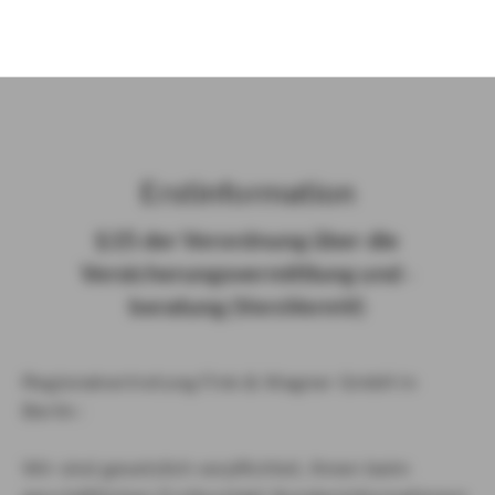
)
Erst­in­for­ma­ti­on
§ 15 der Ver­ord­nung über die
Ver­si­che­rungs­ver­mitt­lung und -​
beratung (Vers­VermV)
Regionalvertretung Fink & Wagner GmbH in
Berlin :
Wir sind gesetzlich verpflichtet, Ihnen beim