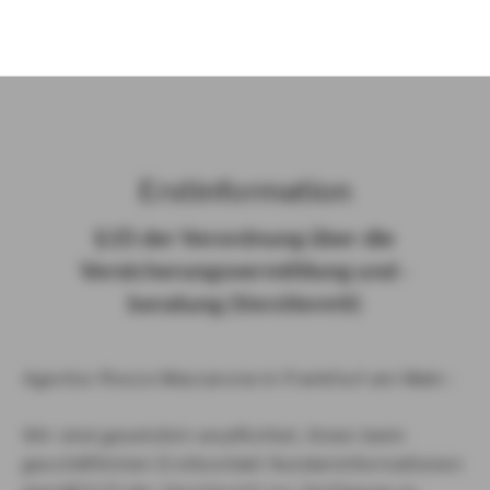
)
Erst­in­for­ma­ti­on
§ 15 der Ver­ord­nung über die
Ver­si­che­rungs­ver­mitt­lung und -​
beratung (Vers­VermV)
Agentur Rocco Maccarone in Frankfurt am Main :
Wir sind gesetzlich verpflichtet, Ihnen beim
geschäftlichen Erstkontakt Kundeninformationen