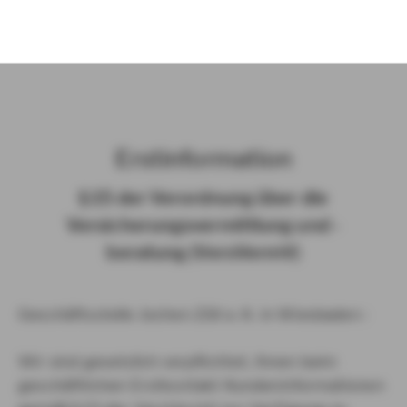
)
Erst­in­for­ma­ti­on
§ 15 der Ver­ord­nung über die
Ver­si­che­rungs­ver­mitt­lung und -​
beratung (Vers­VermV)
Geschäftsstelle Jochen Zöll e. K. in Wiesbaden :
Wir sind gesetzlich verpflichtet, Ihnen beim
geschäftlichen Erstkontakt Kundeninformationen