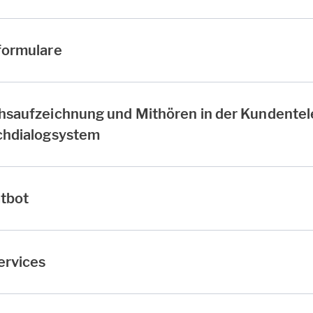
formulare
hsaufzeichnung und Mithören in der Kundentel
chdialogsystem
tbot
ervices