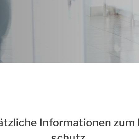
s
Hinweise zum Datensch
ätz­li­che In­for­ma­tio­nen zum
schutz ​