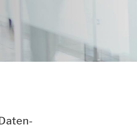
utz und Cookie-
 Da­ten­