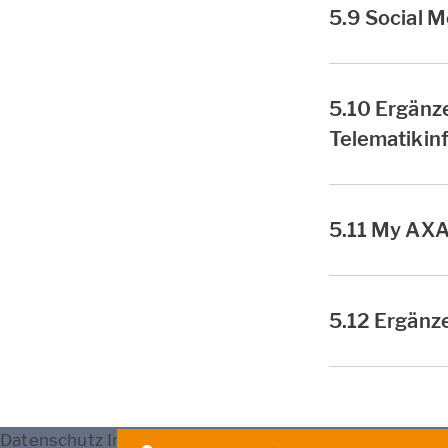
5.9 Social M
5.10 Ergänze
Telematikinf
5.11 My AX
5.12 Ergänz
Datenschutz
Impressum
Nutzung
Erstinfo
Barrierefrei