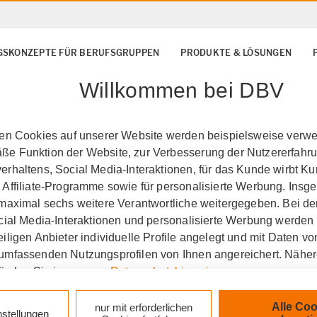
SKONZEPTE FÜR BERUFSGRUPPEN
PRODUKTE & LÖSUNGEN
Willkommen bei DBV
ten Cookies auf unserer Website werden beispielsweise verwen
e Funktion der Website, zur Verbesserung der Nutzererfahr
rhaltens, Social Media-Interaktionen, für das Kunde wirbt K
 Affiliate-Programme sowie für personalisierte Werbung. Ins
 maximal sechs weitere Verantwortliche weitergegeben. Bei de
ocial Media-Interaktionen und personalisierte Werbung werden
iligen Anbieter individuelle Profile angelegt und mit Daten v
umfassenden Nutzungsprofilen von Ihnen angereichert. Nähe
finden Sie in unseren
Datenschutzhinweisen
.
k auf „Alle Cookies akzeptieren" stimmen Sie für alle nicht te
Alle Coo
nur mit erforderlichen
nstellungen