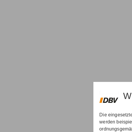
W
Die eingesetzt
werden beispie
ordnungsgemäß