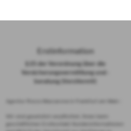
)
Erst­in­for­ma­ti­on
§ 15 der Ver­ord­nung über die
Ver­si­che­rungs­ver­mitt­lung und -​
beratung (Vers­VermV)
Agentur Rocco Maccarone in Frankfurt am Main :
Wir sind gesetzlich verpflichtet, Ihnen beim
geschäftlichen Erstkontakt Kundeninformationen