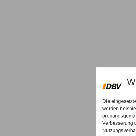
W
Die eingesetzt
werden beispie
ordnungsgemäß
Verbesserung d
Nutzungsverhalt