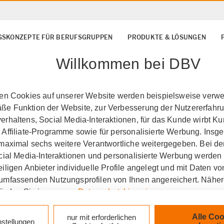
SKONZEPTE FÜR BERUFSGRUPPEN
PRODUKTE & LÖSUNGEN
Willkommen bei DBV
ten Cookies auf unserer Website werden beispielsweise verwen
e Funktion der Website, zur Verbesserung der Nutzererfahr
rhaltens, Social Media-Interaktionen, für das Kunde wirbt K
 Affiliate-Programme sowie für personalisierte Werbung. Ins
 maximal sechs weitere Verantwortliche weitergegeben. Bei de
ocial Media-Interaktionen und personalisierte Werbung werden
iligen Anbieter individuelle Profile angelegt und mit Daten v
umfassenden Nutzungsprofilen von Ihnen angereichert. Nähe
finden Sie in unseren
Datenschutzhinweisen
.
k auf „Alle Cookies akzeptieren" stimmen Sie für alle nicht te
Alle Coo
nur mit erforderlichen
nstellungen