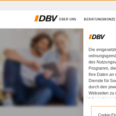
ÜBER UNS
BERATUNGSKONZE
Die eingesetz
ordnungsgemäß
des Nutzungsve
Programm, die
Ihre Daten an
Dienste für S
durch den jewe
Webseiten zu 
Informationen 
DBV Markus Hoffmann 
Durch den Klic
Cookie-Ei