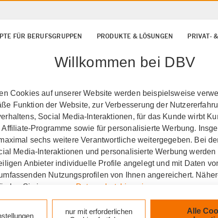
PTE FÜR BERUFSGRUPPEN
PRODUKTE & LÖSUNGEN
PRIVAT-
Willkommen bei DBV
ten Cookies auf unserer Website werden beispielsweise verwen
e Funktion der Website, zur Verbesserung der Nutzererfahr
rhaltens, Social Media-Interaktionen, für das Kunde wirbt K
 Affiliate-Programme sowie für personalisierte Werbung. Ins
 maximal sechs weitere Verantwortliche weitergegeben. Bei de
ocial Media-Interaktionen und personalisierte Werbung werden
iligen Anbieter individuelle Profile angelegt und mit Daten v
umfassenden Nutzungsprofilen von Ihnen angereichert. Nähe
finden Sie in unseren
Datenschutzhinweisen
.
in Göttingen
Vorsorge-
k auf „Alle Cookies akzeptieren" stimmen Sie für alle nicht te
Alle Coo
nur mit erforderlichen
nstellungen