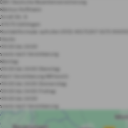
DBV Deutsche Beamtenversicherung
Markus Hoffmann
Arndt Str. 6
37075 Göttingen
Kontaktformular aufrufen
0551 40171307
0175 9005
Heute:
09:00 bis 14:00
sowie nach Vereinbarung
Montag:
09:00 bis 14:00
Dienstag:
Nach Vereinbarung
Mittwoch:
09:00 bis 14:00
Donnerstag:
09:00 bis 14:00
Freitag:
09:00 bis 14:00
sowie nach Vereinbarung