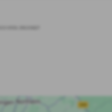
533
0551 29133827