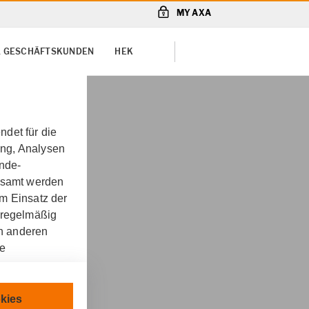
MY AXA
 & GESCHÄFTSKUNDEN
HEK
det für die
ung, Analysen
unde-
gesamt werden
m Einsatz der
 regelmäßig
on anderen
re
Check für Beamte
chnisch
kies