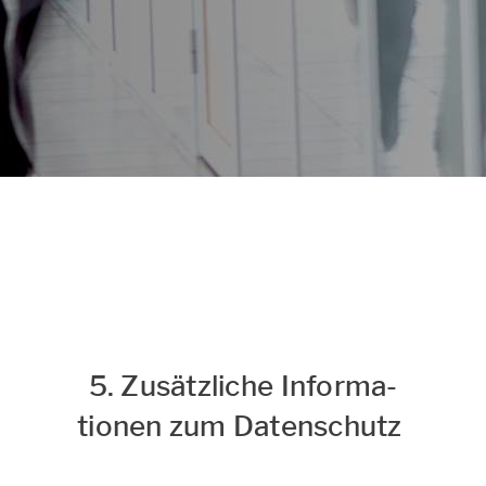
Datenschutz & Cookies
Hinweise
zum Datenschutz und Cookie-
Einstellungen
5. Zu­sätz­li­che In­for­ma­
tio­nen zum Da­ten­schutz ​