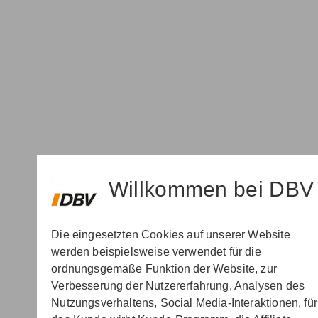
Willkommen bei DBV
Die eingesetzten Cookies auf unserer Website
werden beispielsweise verwendet für die
ordnungsgemäße Funktion der Website, zur
Verbesserung der Nutzererfahrung, Analysen des
Nutzungsverhaltens, Social Media-Interaktionen, für