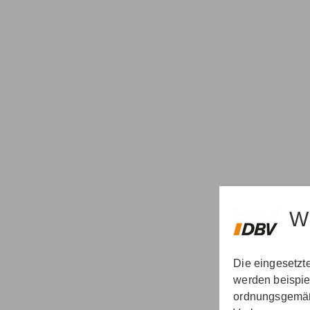
W
Die eingesetzt
werden beispie
ordnungsgemäß