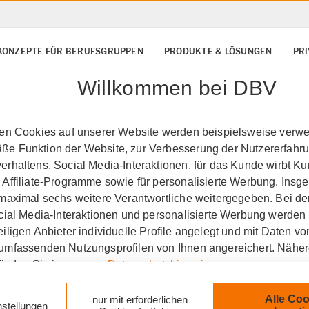
ONZEPTE FÜR BERUFSGRUPPEN
PRODUKTE & LÖSUNGEN
PR
Willkommen bei DBV
ten Cookies auf unserer Website werden beispielsweise verwen
e Funktion der Website, zur Verbesserung der Nutzererfahr
rhaltens, Social Media-Interaktionen, für das Kunde wirbt K
 Affiliate-Programme sowie für personalisierte Werbung. Ins
 maximal sechs weitere Verantwortliche weitergegeben. Bei de
ocial Media-Interaktionen und personalisierte Werbung werden
iligen Anbieter individuelle Profile angelegt und mit Daten v
umfassenden Nutzungsprofilen von Ihnen angereichert. Nähe
finden Sie in unseren
Datenschutzhinweisen
.
k auf „Alle Cookies akzeptieren" stimmen Sie für alle nicht te
Alle Coo
nur mit erforderlichen
nstellungen