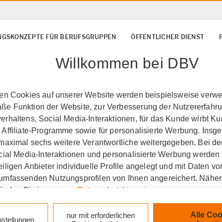
NGSKONZEPTE FÜR BERUFSGRUPPEN
ÖFFENTLICHER DIENST
Willkommen bei DBV
ten Cookies auf unserer Website werden beispielsweise verwen
e Funktion der Website, zur Verbesserung der Nutzererfahr
rhaltens, Social Media-Interaktionen, für das Kunde wirbt K
 Affiliate-Programme sowie für personalisierte Werbung. Ins
 maximal sechs weitere Verantwortliche weitergegeben. Bei de
ocial Media-Interaktionen und personalisierte Werbung werden
iligen Anbieter individuelle Profile angelegt und mit Daten v
umfassenden Nutzungsprofilen von Ihnen angereichert. Nähe
finden Sie in unseren
Datenschutzhinweisen
.
angenfeld
Krankenversi
k auf „Alle Cookies akzeptieren" stimmen Sie für alle nicht te
Alle Coo
nur mit erforderlichen
nstellungen