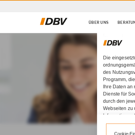
ÜBER UNS
BERATU
Die eingesetz
ordnungsgemäß
des Nutzungsve
Programm, die
Ihre Daten an
Dienste für S
durch den jewe
Webseiten zu 
Informationen 
DBV Thomas Block in L
Durch den Klic
Cookie-Ei