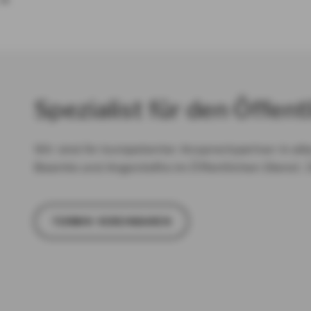
Spezialist für den Öffent
Wir sind Ihr kompetenter Ansprechpartner in all
Beamte und Angestellte im Öffentlichen Dienst. 
TER­MIN VER­EIN­BA­REN