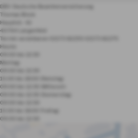
DBV Deutsche Beamtenversicherung
Thomas Block
Hauptstr. 42
40764 Langenfeld
Termin vereinbaren
02173 82255
02173 82275
Heute:
09:00 bis 12:30
Montag:
09:00 bis 12:30
15:00 bis 18:00
Dienstag:
09:00 bis 12:30
Mittwoch:
09:00 bis 12:30
Donnerstag:
09:00 bis 12:30
15:00 bis 18:00
Freitag:
09:00 bis 12:30