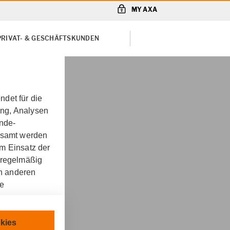
MY AXA
PRIVAT- & GESCHÄFTSKUNDEN
det für die
ung, Analysen
unde-
gesamt werden
m Einsatz der
 regelmäßig
on anderen
re
cherung für
chnisch
kies