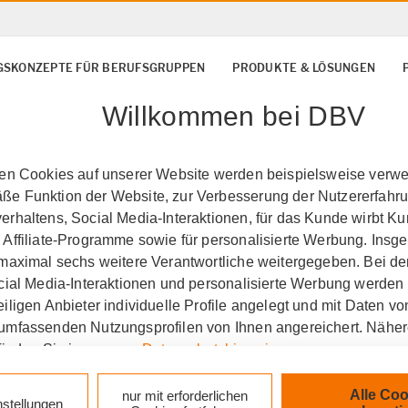
SKONZEPTE FÜR BERUFSGRUPPEN
PRODUKTE & LÖSUNGEN
Willkommen bei DBV
ten Cookies auf unserer Website werden beispielsweise verwen
e Funktion der Website, zur Verbesserung der Nutzererfahr
rhaltens, Social Media-Interaktionen, für das Kunde wirbt K
 Affiliate-Programme sowie für personalisierte Werbung. Ins
 maximal sechs weitere Verantwortliche weitergegeben. Bei de
ocial Media-Interaktionen und personalisierte Werbung werden
iligen Anbieter individuelle Profile angelegt und mit Daten v
umfassenden Nutzungsprofilen von Ihnen angereichert. Nähe
finden Sie in unseren
Datenschutzhinweisen
.
k auf „Alle Cookies akzeptieren" stimmen Sie für alle nicht te
Alle Coo
nur mit erforderlichen
nstellungen