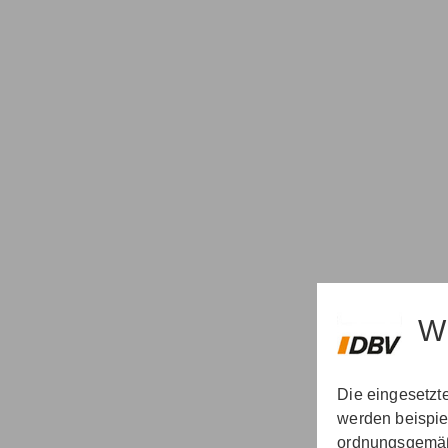
W
Die eingesetzt
werden beispie
ordnungsgemäß