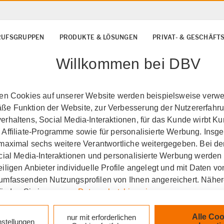
RUFSGRUPPEN
PRODUKTE & LÖSUNGEN
PRIVAT- & GESCHÄF
Willkommen bei DBV
ten Cookies auf unserer Website werden beispielsweise verwen
e Funktion der Website, zur Verbesserung der Nutzererfahr
rhaltens, Social Media-Interaktionen, für das Kunde wirbt K
 Affiliate-Programme sowie für personalisierte Werbung. Ins
 maximal sechs weitere Verantwortliche weitergegeben. Bei de
ocial Media-Interaktionen und personalisierte Werbung werden
iligen Anbieter individuelle Profile angelegt und mit Daten v
umfassenden Nutzungsprofilen von Ihnen angereichert. Nähe
finden Sie in unseren
Datenschutzhinweisen
.
k auf „Alle Cookies akzeptieren" stimmen Sie für alle nicht te
Alle Coo
nur mit erforderlichen
nstellungen