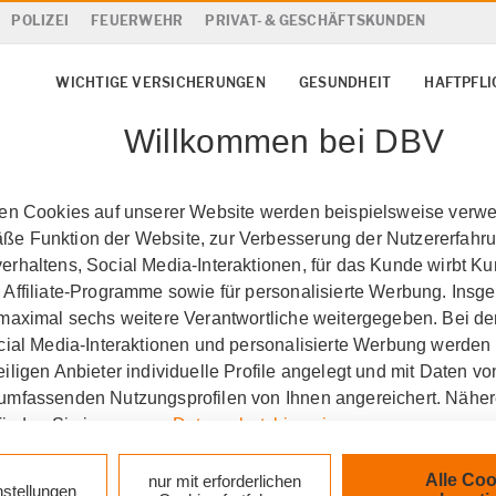
POLIZEI
FEUERWEHR
PRIVAT- & GESCHÄFTSKUNDEN
WICHTIGE VERSICHERUNGEN
GESUNDHEIT
HAFTPFLI
Willkommen bei DBV
ten Cookies auf unserer Website werden beispielsweise verwen
e Funktion der Website, zur Verbesserung der Nutzererfahr
rhaltens, Social Media-Interaktionen, für das Kunde wirbt K
 Affiliate-Programme sowie für personalisierte Werbung. Ins
 maximal sechs weitere Verantwortliche weitergegeben. Bei de
ocial Media-Interaktionen und personalisierte Werbung werden
iligen Anbieter individuelle Profile angelegt und mit Daten v
umfassenden Nutzungsprofilen von Ihnen angereichert. Nähe
finden Sie in unseren
Datenschutzhinweisen
.
k auf „Alle Cookies akzeptieren" stimmen Sie für alle nicht te
Alle Coo
nur mit erforderlichen
nstellungen