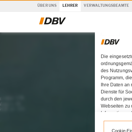
ÜBER UNS
LEHRER
VERWALTUNGSBEAMTE
Die eingesetz
ordnungsgemäß
des Nutzungsve
Programm, die
Ihre Daten an
Dienste für S
durch den jewe
Webseiten zu 
Informationen 
Durch den Klic
Cookie-Ei