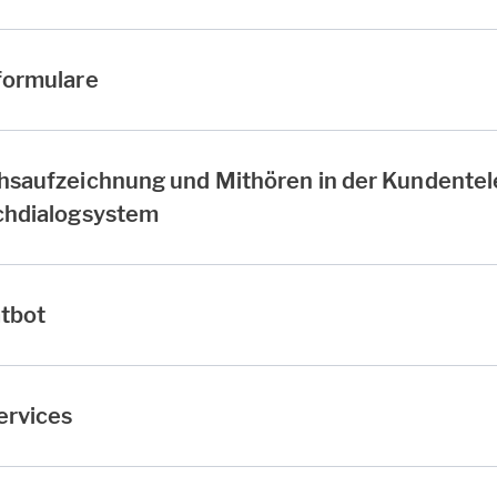
formulare
hsaufzeichnung und Mithören in der Kundentel
chdialogsystem
tbot
ervices