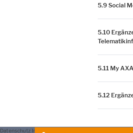
5.9 Social M
5.10 Ergänze
Telematikinf
5.11 My AX
5.12 Ergänz
Datenschutz
Impressum
Nutzung
Erstinfo
Barrierefrei