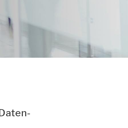
utz und Cookie-
 Da­ten­