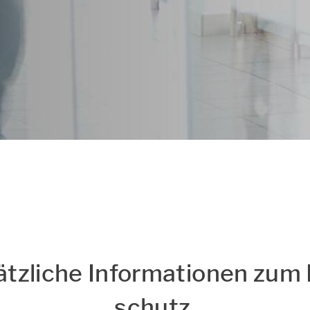
s
Hinweise zum Datensch
ätz­li­che In­for­ma­tio­nen zum
schutz ​