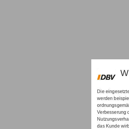
W
Die eingesetzt
werden beispie
ordnungsgemäß
Verbesserung d
Nutzungsverhalt
das Kunde wirb