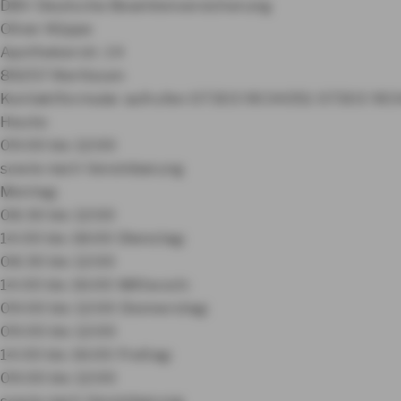
DBV Deutsche Beamtenversicherung
Oliver Köppe
Apothekerstr. 14
89257 Illertissen
Kontaktformular aufrufen
07303 9034351
07303 90
Heute:
09:00 bis 12:00
sowie nach Vereinbarung
Montag:
08:30 bis 12:00
14:00 bis 18:00
Dienstag:
08:30 bis 12:00
14:00 bis 16:00
Mittwoch:
09:00 bis 12:00
Donnerstag:
09:00 bis 12:00
14:00 bis 16:00
Freitag:
09:00 bis 12:00