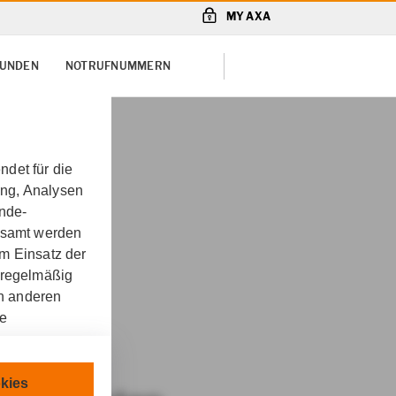
MY AXA
KUNDEN
NOTRUFNUMMERN
det für die
ung, Analysen
unde-
gesamt werden
m Einsatz der
 regelmäßig
erung
on anderen
re
chnisch
kies