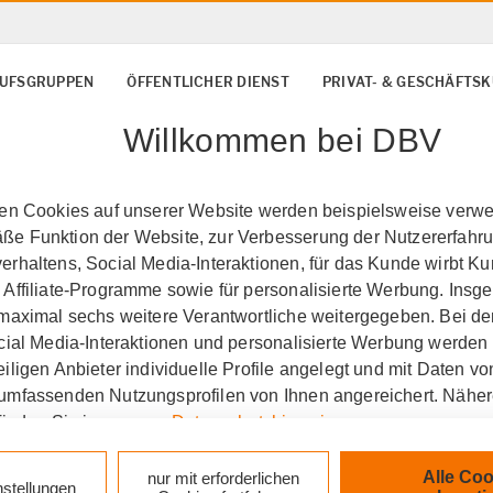
UFSGRUPPEN
ÖFFENTLICHER DIENST
PRIVAT- & GESCHÄFTS
Willkommen bei DBV
ten Cookies auf unserer Website werden beispielsweise verwen
e Funktion der Website, zur Verbesserung der Nutzererfahr
rhaltens, Social Media-Interaktionen, für das Kunde wirbt K
 Affiliate-Programme sowie für personalisierte Werbung. Ins
 maximal sechs weitere Verantwortliche weitergegeben. Bei de
ocial Media-Interaktionen und personalisierte Werbung werden
ertissen
Krankenversich
iligen Anbieter individuelle Profile angelegt und mit Daten v
umfassenden Nutzungsprofilen von Ihnen angereichert. Nähe
finden Sie in unseren
Datenschutzhinweisen
.
k auf „Alle Cookies akzeptieren" stimmen Sie für alle nicht te
Alle Coo
nur mit erforderlichen
nstellungen