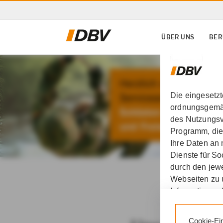
ÜBER UNS
BER
Die eingesetz
ordnungsgemäß
des Nutzungsve
Programm, die
Ihre Daten an
Dienste für S
DBV Oliver Köppe in Ill
durch den jewe
Webseiten zu 
Informationen 
Durch den Klic
Cookie-Ei