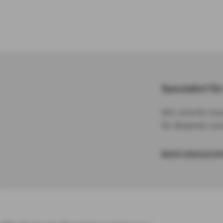
Spezialist fü
Wir sind Ihr k
für Beamte und 
BERATUNGSGESPR