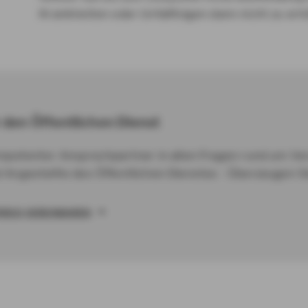
Krankheiten oder Unfallfolgen dann nicht zu er
r den Öffentlichen Dienst
ompetenter Ansprechpartner in allen Fragen rund um V
Angestellte des Öffentlichen Dienstes - Überzeugen Sie
ÄCH VEREINBAREN