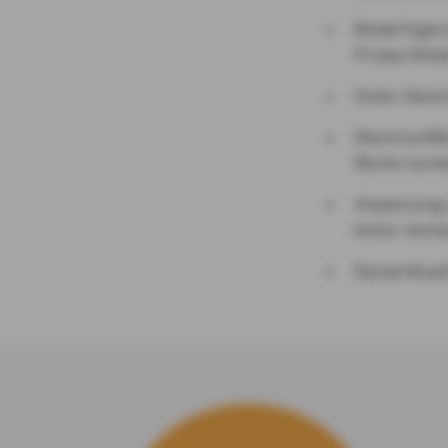
Bedarfsgere
Probe/Wide
Hohe Absic
Dienstunfäh
Rente komb
Anpassung 
keine Verbe
Dynamikopt