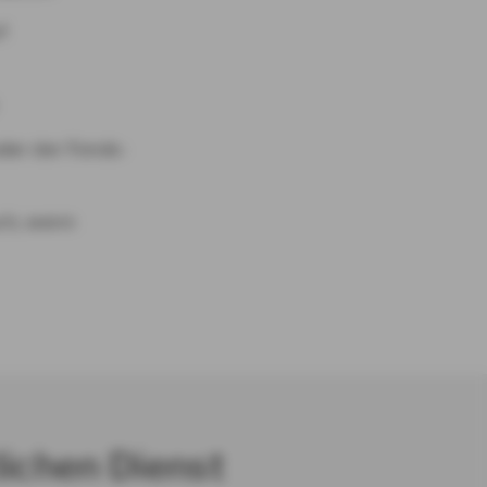
f
oder der Fonds-
ch, wenn
lichen Dienst