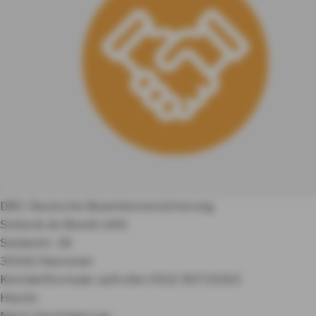
DBV Deutsche Beamtenversicherung
Soika & de Bondt oHG
Sedanstr. 18
30161 Hannover
Kontaktformular aufrufen
0511 95733313
Heute:
Nach Vereinbarung