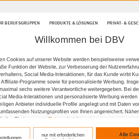
ÜR BERUFSGRUPPEN
PRODUKTE & LÖSUNGEN
PRIVAT- & GE
Willkommen bei DBV
ten Cookies auf unserer Website werden beispielsweise verwen
e Funktion der Website, zur Verbesserung der Nutzererfahr
rhaltens, Social Media-Interaktionen, für das Kunde wirbt K
 Affiliate-Programme sowie für personalisierte Werbung. Ins
 maximal sechs weitere Verantwortliche weitergegeben. Bei de
ocial Media-Interaktionen und personalisierte Werbung werden
iligen Anbieter individuelle Profile angelegt und mit Daten v
umfassenden Nutzungsprofilen von Ihnen angereichert. Nähe
finden Sie in unseren
Datenschutzhinweisen
.
oHG in Hannover
Dienst
k auf „Alle Cookies akzeptieren" stimmen Sie für alle nicht te
Alle Coo
nur mit erforderlichen
nstellungen