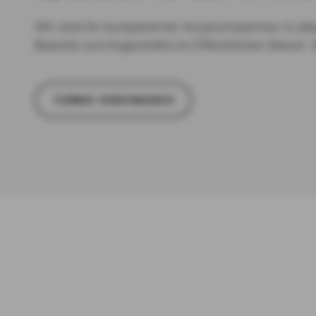
Wir sind Ihr kompetenter Ansprechpartner in all
Beamte und Angestellte im Öffentlichen Dienst. 
TER­MIN VER­EIN­BA­REN