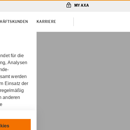
MY AXA
SCHÄFTSKUNDEN
KARRIERE
det für die
ung, Analysen
unde-
gesamt werden
m Einsatz der
 regelmäßig
on anderen
re
unfähigkeit
chnisch
kies