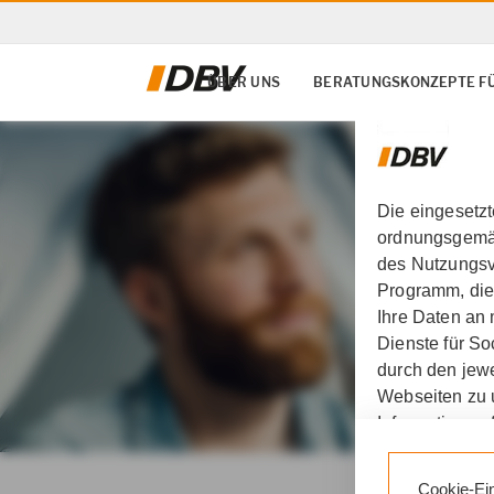
ÜBER UNS
BERATUNGSKONZEPTE F
Die eingesetz
ordnungsgemäß
des Nutzungsve
Programm, die
Ihre Daten an
Dienste für S
durch den jewe
Webseiten zu 
Informationen 
DBV Soika & de Bondt 
Durch den Klic
Cookie-Ei