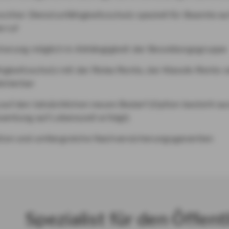
chter Dienstunfähigkeitsschutz speziell für Beamte au
rruf
herung möglich in Abhängigkeit der Besoldungsgruppe
igkeitsschutz mit der Relax Rente, der Klassik-Rente 
inierbar
auf den tatsächlichen neuen Bedarf (Option besteht au
amtung auf Lebenszeit erfolgt)
ion und umfangreiche Nachversicherungsgarantien
Spezialist für den Öffent