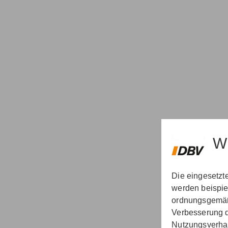
W
Die eingesetzt
werden beispie
ordnungsgemäß
Verbesserung d
Nutzungsverhalt