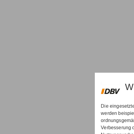
W
Die eingesetzt
werden beispie
ordnungsgemäß
Verbesserung d