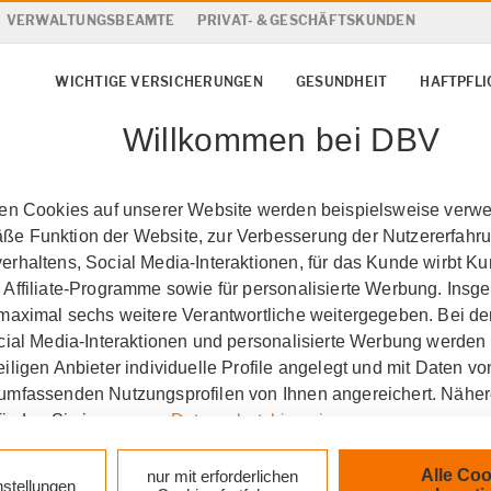
VERWALTUNGSBEAMTE
PRIVAT- & GESCHÄFTSKUNDEN
WICHTIGE VERSICHERUNGEN
GESUNDHEIT
HAFTPFLI
Willkommen bei DBV
ten Cookies auf unserer Website werden beispielsweise verwen
e Funktion der Website, zur Verbesserung der Nutzererfahr
rhaltens, Social Media-Interaktionen, für das Kunde wirbt K
 Affiliate-Programme sowie für personalisierte Werbung. Ins
 maximal sechs weitere Verantwortliche weitergegeben. Bei de
ocial Media-Interaktionen und personalisierte Werbung werden
iligen Anbieter individuelle Profile angelegt und mit Daten v
umfassenden Nutzungsprofilen von Ihnen angereichert. Nähe
finden Sie in unseren
Datenschutzhinweisen
.
k auf „Alle Cookies akzeptieren" stimmen Sie für alle nicht te
Alle Coo
nur mit erforderlichen
nstellungen