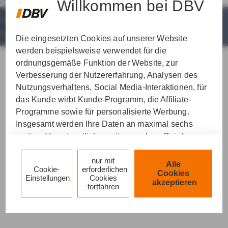
/#PHP#/kooperationspartner
Willkommen bei DBV
Datenschutz
Impressum
Nutzung
Erstinfo
VERWALTUNGSBEAMTE
Barrierefreiheit
Vertrag widerrufen
Die eingesetzten Cookies auf unserer Website
© AXA Konzern AG, Köln. Alle Rechte vorbehalten.
PRIVAT- & GESCHÄFTSKUNDEN
werden beispielsweise verwendet für die
ordnungsgemäße Funktion der Website, zur
Verbesserung der Nutzererfahrung, Analysen des
Nutzungsverhaltens, Social Media-Interaktionen, für
das Kunde wirbt Kunde-Programm, die Affiliate-
Programme sowie für personalisierte Werbung.
Insgesamt werden Ihre Daten an maximal sechs
weitere Verantwortliche weitergegeben. Bei dem
Einsatz der Dienste für Social Media-Interaktionen
und personalisierte Werbung werden regelmäßig
nur mit
Alle
Cookie-
erforderlichen
durch den jeweiligen Anbieter individuelle Profile
Cookies
Einstellungen
Cookies
akzeptieren
angelegt und mit Daten von anderen Webseiten zu
fortfahren
umfassenden Nutzungsprofilen von Ihnen
angereichert. Nähere Informationen finden Sie in
unseren
Datenschutzhinweisen
.