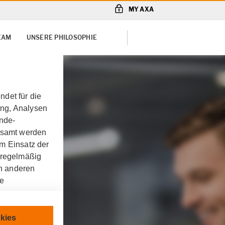
MY AXA
TEAM
UNSERE PHILOSOPHIE
det für die
ung, Analysen
unde-
gesamt werden
m Einsatz der
 regelmäßig
on anderen
re
chnisch
kies