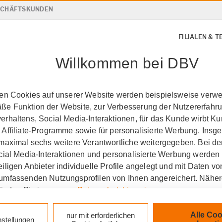
ESCHÄFTSKUNDEN
FILIALEN & 
Willkommen bei DBV
ten Cookies auf unserer Website werden beispielsweise verwen
e Funktion der Website, zur Verbesserung der Nutzererfahr
rhaltens, Social Media-Interaktionen, für das Kunde wirbt K
 Affiliate-Programme sowie für personalisierte Werbung. Ins
 maximal sechs weitere Verantwortliche weitergegeben. Bei de
ocial Media-Interaktionen und personalisierte Werbung werden
iligen Anbieter individuelle Profile angelegt und mit Daten v
umfassenden Nutzungsprofilen von Ihnen angereichert. Nähe
finden Sie in unseren
Datenschutzhinweisen
.
k auf „Alle Cookies akzeptieren" stimmen Sie für alle nicht te
Alle Coo
nur mit erforderlichen
nstellungen