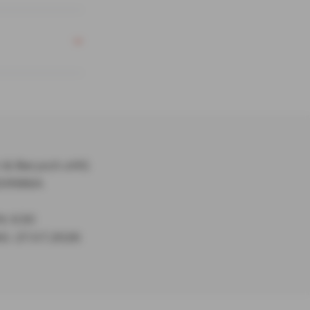
 & Barysch oHG
B19986A
: 630
: 27.07.2026