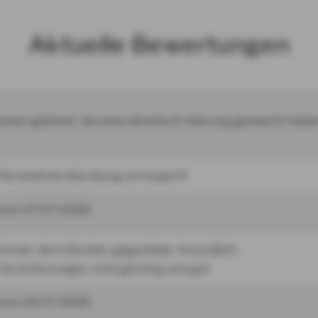
Aktuelle Bewertungen
en gelistet, die eine direkte Erfahrung gemacht habe
Persönliche Beratung ist Super!!!
vom 27.07.2026
Immer dem Kunden gegenüber freundlich .
Versicherungen sind günstig und gut
vom 22.07.2026