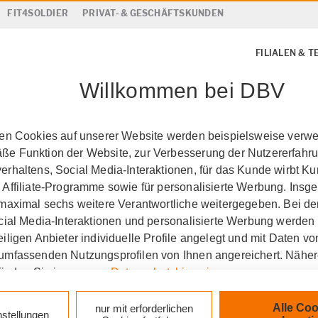
FIT4SOLDIER
PRIVAT- & GESCHÄFTSKUNDEN
FILIALEN & 
Willkommen bei DBV
ten Cookies auf unserer Website werden beispielsweise verwen
e Funktion der Website, zur Verbesserung der Nutzererfahr
rhaltens, Social Media-Interaktionen, für das Kunde wirbt K
 Affiliate-Programme sowie für personalisierte Werbung. Ins
 maximal sechs weitere Verantwortliche weitergegeben. Bei de
ocial Media-Interaktionen und personalisierte Werbung werden
gen
iligen Anbieter individuelle Profile angelegt und mit Daten v
umfassenden Nutzungsprofilen von Ihnen angereichert. Nähe
finden Sie in unseren
Datenschutzhinweisen
.
k auf „Alle Cookies akzeptieren" stimmen Sie für alle nicht te
Alle Coo
nur mit erforderlichen
parent über eKomi
nstellungen