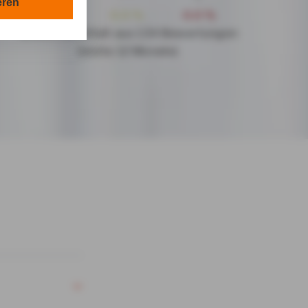
en in Ihrem
eren
100.0 %
0.0 %
0.0 %
tionen gemäß §
Schnitt ermittelt aus 134
Bewertungen
en Zwecken in
(letzte 12 Monate)
lle technisch
s-Cookies, ab.
die
von Ihnen