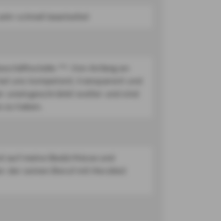
sehr schnell bearbeitet
schäftsstelle ***. Von Anfang an
hat uns kompetent, transparent und
er uneingeschränkt weiter und sind
e zu haben.
ist auf meine Bedürfnisse und
r der seinen Beruf mit Herzblut