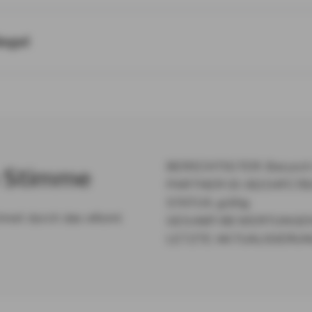
iegel
BERECHTIGTER: Barysch
 Stim­me
PARTNER ID: 81154FC7
STATUS: gültig
hnet durch das eKomi
GESAMT-BEWERTUNGEN
LETZTE AKTUALISIERUNG