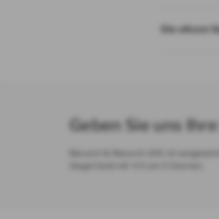
Die eKomi S
Geben Sie uns Ihre
Barysch & Barysch oHG ist ausgezeic
Siegel Gold mit 4.9 von 5 Sternen.