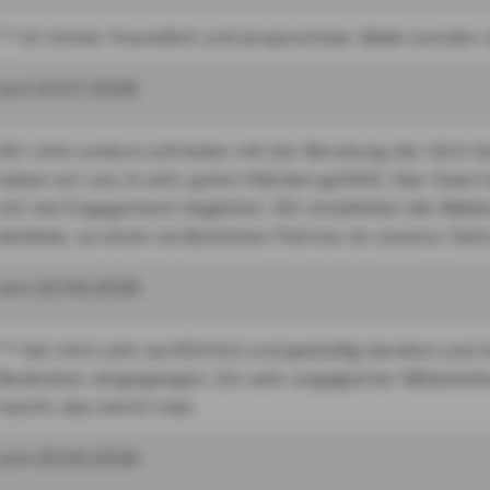
*** ist immer freundlich und ansprechbar. Mails werden 
vom 14.07.2026
Wir sind rundum zufrieden mit der Beratung der AXA-Ge
haben wir uns in sehr guten Händen gefühlt. Das Team 
mit viel Engagement begleitet. Wir empfehlen die Makl
dankbar, so einen verlässlichen Partner an unserer Seit
vom 22.06.2026
*** hat mich sehr ausführlich und geduldig beraten und 
Bedenken eingegangen. Ein sehr engagierter Mitarbeite
macht, das merkt man.
vom 19.06.2026