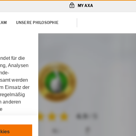
MY AXA
TEAM
UNSERE PHILOSOPHIE
det für die
ung, Analysen
unde-
gesamt werden
m Einsatz der
 regelmäßig
on anderen
re
4.9
/ 5
chnisch
kies