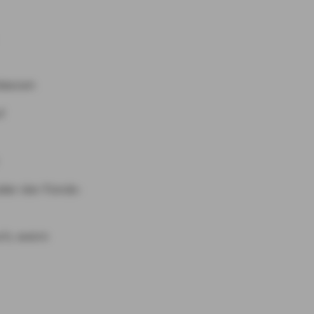
klassen
f
oder der Fonds-
ch, wenn