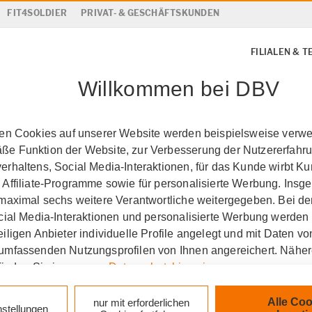
FIT4SOLDIER
PRIVAT- & GESCHÄFTSKUNDEN
FILIALEN & 
Willkommen bei DBV
ten Cookies auf unserer Website werden beispielsweise verwen
e Funktion der Website, zur Verbesserung der Nutzererfahr
rhaltens, Social Media-Interaktionen, für das Kunde wirbt K
 Affiliate-Programme sowie für personalisierte Werbung. Ins
 maximal sechs weitere Verantwortliche weitergegeben. Bei de
ocial Media-Interaktionen und personalisierte Werbung werden
iligen Anbieter individuelle Profile angelegt und mit Daten v
umfassenden Nutzungsprofilen von Ihnen angereichert. Nähe
finden Sie in unseren
Datenschutzhinweisen
.
versicherung Barysch 
k auf „Alle Cookies akzeptieren" stimmen Sie für alle nicht te
Alle Coo
nur mit erforderlichen
nstellungen