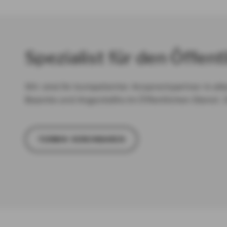
Spezialist für den Öffent
Wir sind Ihr kompetenter Ansprechpartner in all
Beamte und Angestellte im Öffentlichen Dienst. 
TER­MIN VER­EIN­BA­REN