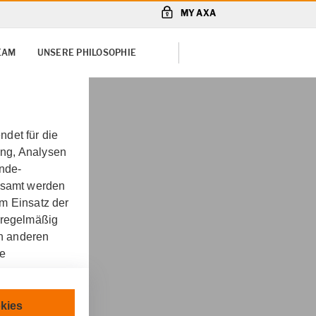
MY AXA
TEAM
UNSERE PHILOSOPHIE
det für die
ung, Analysen
unde-
gesamt werden
m Einsatz der
 regelmäßig
on anderen
re
& Barysch oHG in
chnisch
kies