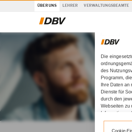
ÜBER UNS
LEHRER
VERWALTUNGSBEAMTE
Die eingesetz
ordnungsgemäß
des Nutzungsve
Programm, die
Ihre Daten an
Dienste für S
durch den jewe
Webseiten zu 
Informationen 
DBV Deutsche Beamten
Durch den Klic
Cookie-Ei