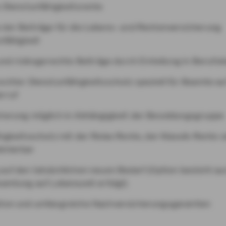
 Dienstunfähigkeitsrente
der Beiträge für die Lebens- und Rentenversicherung
nfähigkeit
und risikogerechte Beiträge durch Einteilung in Berufs
chter Dienstunfähigkeitsschutz speziell für Beamte au
rruf
herung möglich in Abhängigkeit der Besoldungsgruppe
igkeitsschutz mit der Relax Rente, der Klassik-Rente 
inierbar
auf den tatsächlichen neuen Bedarf (Option besteht au
amtung auf Lebenszeit erfolgt)
ion und umfangreiche Nachversicherungsgarantien