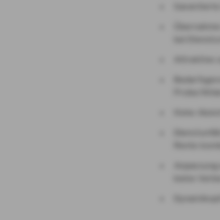
Garantierte
Übernahme 
bei Dienstu
Attraktive 
Bedarfsgere
Probe/Wide
Hohe Absic
Dienstunfäh
Rente komb
Anpassung 
keine Verbe
Dynamikopt