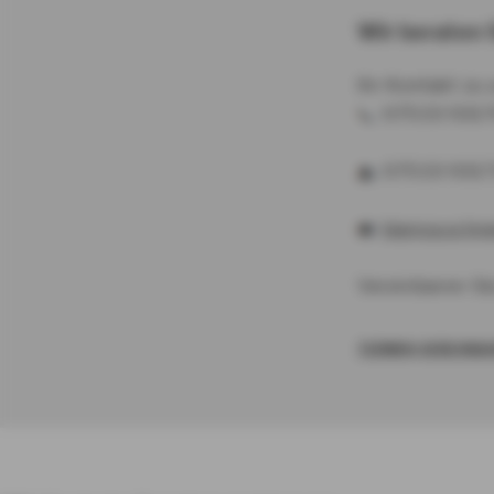
Wir beraten 
Ihr Kontakt zu 
: 07533 931
: 07533 931
:
bianca.schn
Vereinbaren Sie
TERMIN VEREINB