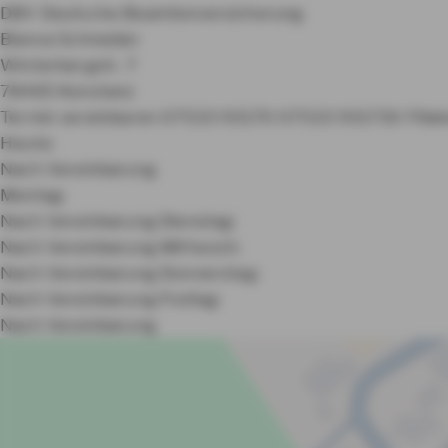
DBV Deutsche Beamtenversicherung
Bianca Schneider
Winterbergstr. 7
78465 Konstanz
Termin vereinbaren
07533 93170
07533 931730
Filia
Heute:
Nach Vereinbarung
Montag:
Nach Vereinbarung
Dienstag:
Nach Vereinbarung
Mittwoch:
Nach Vereinbarung
Donnerstag:
Nach Vereinbarung
Freitag:
Nach Vereinbarung