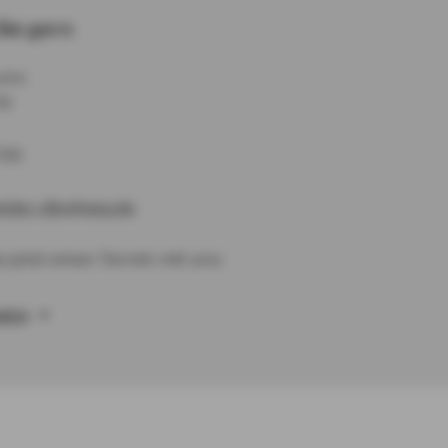
Sie gern
uns:
70
730
eider-dbv@axa.de
 jetzt einen Termin mit uns:
AREN