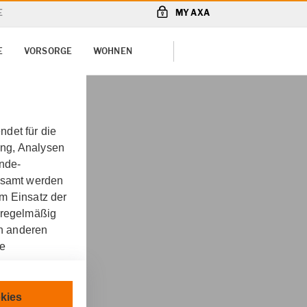
E
MY AXA
E
VORSORGE
WOHNEN
det für die
ung, Analysen
unde-
gesamt werden
m Einsatz der
 regelmäßig
on anderen
cherung
re
chnisch
kies