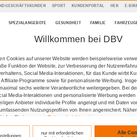
UND GESCHÄFTSKUNDEN
SPORT
KUNDENPORTAL
HEK
E-BIK
SPEZIALANGEBOTE
GESUNDHEIT
FAMILIE
FAHRZEUG
Willkommen bei DBV
ten Cookies auf unserer Website werden beispielsweise verwen
e Funktion der Website, zur Verbesserung der Nutzererfahr
rhaltens, Social Media-Interaktionen, für das Kunde wirbt K
 Affiliate-Programme sowie für personalisierte Werbung. Ins
 maximal sechs weitere Verantwortliche weitergegeben. Bei de
ocial Media-Interaktionen und personalisierte Werbung werden
iligen Anbieter individuelle Profile angelegt und mit Daten v
in Konstanz
Kunstversi
umfassenden Nutzungsprofilen von Ihnen angereichert. Nähe
finden Sie in unseren
Datenschutzhinweisen
.
k auf „Alle Cookies akzeptieren" stimmen Sie für alle nicht te
Alle Coo
nur mit erforderlichen
nstellungen