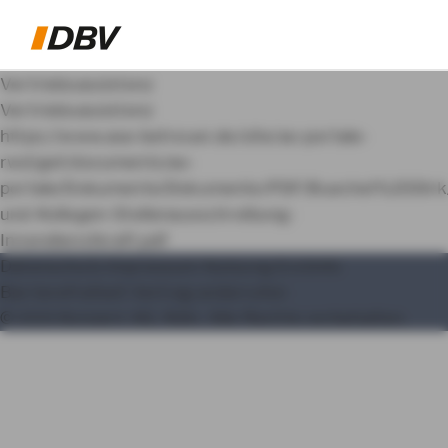
Vertriebsassistenz
AZUBI BEI AXA
Vertriebsassistenz
https://www.axa-betreuer.de/site/ao-portale-
KUNDENINFORMATIONEN
rwd/get/documents/ao-
portale/Dokumente/Dokumente/PDF/Buechel%20Dirk
VERTRIEBSASSISTENZ
und-Kollegen-Stellenausschreibung-
Innendienstkraft.pdf
VERTRIEBSMITARBEITER BEI AXA
Datenschutz
Impressum
Nutzung
Erstinfo
Barrierefreiheit
Vertrag widerrufen
© AXA Konzern AG, Köln. Alle Rechte vorbehalten.
MY AXA
LOGIN