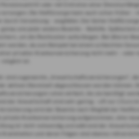
Pensionsantritt oder mit Eintreten einer Dienstunfähig
 vorsorgen. Die Heilfürsorge kann auch schon früher – 
r durch Versetzung – wegfallen. Der bisher Heilfürsorg
– genau wie jeder andere Beamte – Beihilfe. Spätestens
rsichern, um die Restkosten aufzufangen. Bei älteren B
em werden, da zum Beispiel bei einem schlechten Gesu
einer privaten Krankenversicherung nicht mehr – oder 
möglich ist.
ür sind sogenannte „Anwartschaftsversicherungen“, die 
der aktiven Dienstzeit abgeschlossen werden können. D
ftsversicherungen ruhen einfach, bis sie benötigt werd
d der Anwartschaft sind sehr gering – oft nur 1 Euro i
 Versicherung wird der Beamte nach Wegfall der Heilfür
die private Krankenversicherung aufgenommen, eine neu
fung ist nicht notwendig und während der Anwartscha
rankheiten und deren Folgen sind ebenso mitversiche