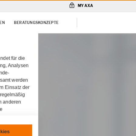
MY AXA
EN
BERATUNGSKONZEPTE
det für die
ung, Analysen
unde-
gesamt werden
m Einsatz der
 regelmäßig
on anderen
re
chnisch
kies