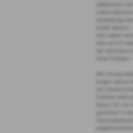
spätestens mit 
sollten Beamte
Ausbildung ode
erhält danach 
sich selbst ve
dies zum Probl
der Abschluss 
hohe Prämien – 
Die Lösung daf
jungen Jahren 
von Anwartscha
Prämien währen
dieser Art von
garantiert in 
Gesundheitsprü
aufgekommene K