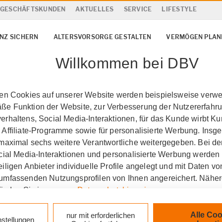
& GESCHÄFTSKUNDEN
AKTUELLES
SERVICE
LIFESTYLE
NZ SICHERN
ALTERSVORSORGE GESTALTEN
VERMÖGEN PLAN
Willkommen bei DBV
ten Cookies auf unserer Website werden beispielsweise verwen
e Funktion der Website, zur Verbesserung der Nutzererfahr
rhaltens, Social Media-Interaktionen, für das Kunde wirbt K
 Affiliate-Programme sowie für personalisierte Werbung. Ins
 maximal sechs weitere Verantwortliche weitergegeben. Bei de
ocial Media-Interaktionen und personalisierte Werbung werden
iligen Anbieter individuelle Profile angelegt und mit Daten v
umfassenden Nutzungsprofilen von Ihnen angereichert. Nähe
finden Sie in unseren
Datenschutzhinweisen
.
k auf „Alle Cookies akzeptieren" stimmen Sie für alle nicht te
Alle Coo
nur mit erforderlichen
nstellungen