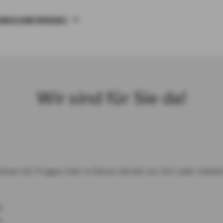
ONEN ZUM PRODUKT
Wir sind für Sie da!
hnen für Fragen hier in Düren direkt vor Ort oder telefo
a
n