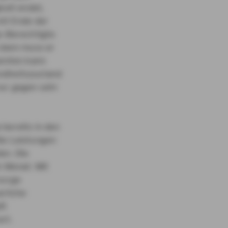
keit endet,
mit Ende der
e-Berechtigte
 dann muss er
eamten kann
ndheitszustand
nur gegen sehr
bereits in den
ie Leistungen
en. Die
m Monat. Mit
sorge
erliche
ft
rt.