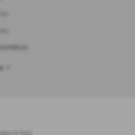
722
723
chel@dbv.de
EN
ilialen & Team