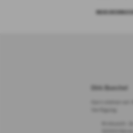
MEHR INFORMATI
Dirk Buechel
Gern stehen wir I
Verfügung.
Krokusstr. 2
52353 Düre