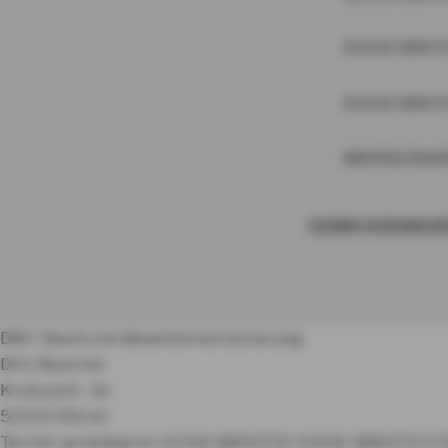
02421 8893
02421 8893
agentur.bue
TERMIN VEREINBAR
DBV Deutsche Beamtenversicherung
Dirk Buechel
Krokusstr. 2a
52353 Düren
Termin vereinbaren
02421 8893722
02421 8893723
F