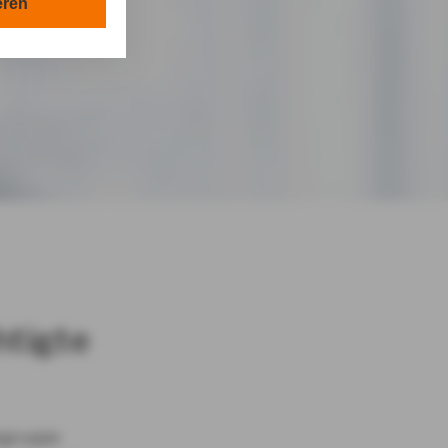
en in Ihrem
eren
tionen gemäß §
en Zwecken in
lle technisch
s-Cookies, ab.
die
rsorgeberechtigte
von Ihnen
htigte
sgruppe