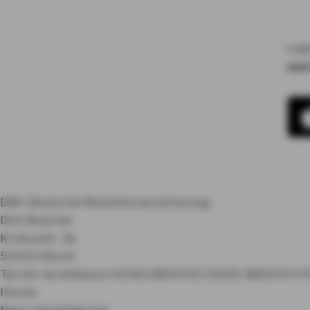
Lad
und
DBV Deutsche Beamtenversicherung
Dirk Buechel
Krokusstr. 2a
52353 Düren
Termin vereinbaren
02421 8893722
02421 8893723
F
Heute:
Nach Vereinbarung