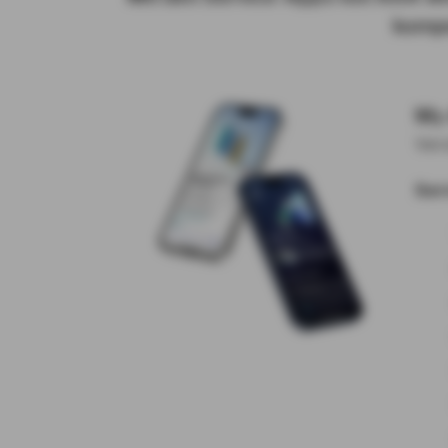
kompe
My
Vers
Ser