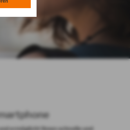
en in Ihrem
eren
tionen gemäß §
en Zwecken in
lle technisch
s-Cookies, ab.
die
hel in
von Ihnen
Smartphone
nd ermöglicht Ihnen schnelle und