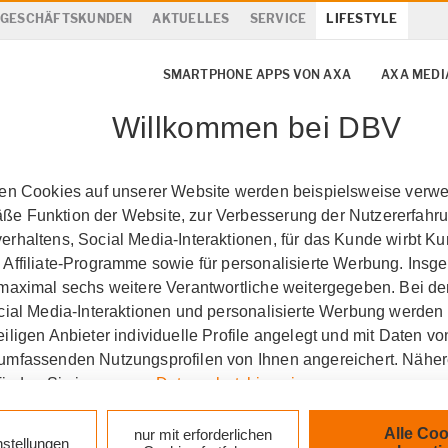
& GESCHÄFTSKUNDEN
AKTUELLES
SERVICE
LIFESTYLE
SMARTPHONE APPS VON AXA
AXA MEDI
Willkommen bei DBV
ten Cookies auf unserer Website werden beispielsweise verwen
e Funktion der Website, zur Verbesserung der Nutzererfahr
rhaltens, Social Media-Interaktionen, für das Kunde wirbt K
 Affiliate-Programme sowie für personalisierte Werbung. Ins
 maximal sechs weitere Verantwortliche weitergegeben. Bei de
ocial Media-Interaktionen und personalisierte Werbung werden
iligen Anbieter individuelle Profile angelegt und mit Daten v
umfassenden Nutzungsprofilen von Ihnen angereichert. Nähe
finden Sie in unseren
Datenschutzhinweisen
.
k auf „Alle Cookies akzeptieren" stimmen Sie für alle nicht te
Alle Coo
nur mit erforderlichen
nstellungen