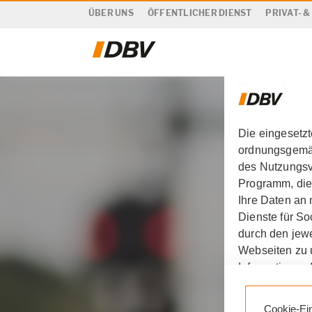
ÜBER UNS
ÖFFENTLICHER DIENST
PRIVAT- 
Die eingesetz
ordnungsgemäß
des Nutzungsve
Programm, die
Ihre Daten an
Dienste für S
durch den jewe
Webseiten zu 
Informationen 
Durch den Klic
Cookie-Ei