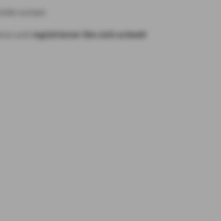
eile nutzen
hone und
registrieren Sie sich schnell