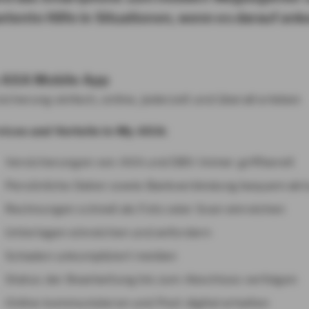
tente Hilfe in Situationen, wenn es darauf an
 AXA Mobile App
icherung einfach, online, jederzeit und überall erleben
vices und Vorteile in My AXA:
Versicherungen von AXA und DBV immer griffbereit
Persönliche Daten sowie Bankverbindung bequem aktu
Rechnungen schnell als Foto oder Scan einreichen
Unterlagen einreichen und anfordern
Schaden unkompliziert melden
Status der Bearbeitung bis zum Abschluss verfolgen
Online kommunizieren und Post digital erhalten