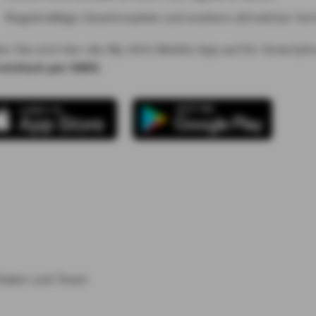
Regelmäßige Gewinnspiele und weitere attraktive Vort
en Sie sich hier die My AXA Mobile App auf Ihr Smartp
 einfach per SMS
:
ilialen und Team