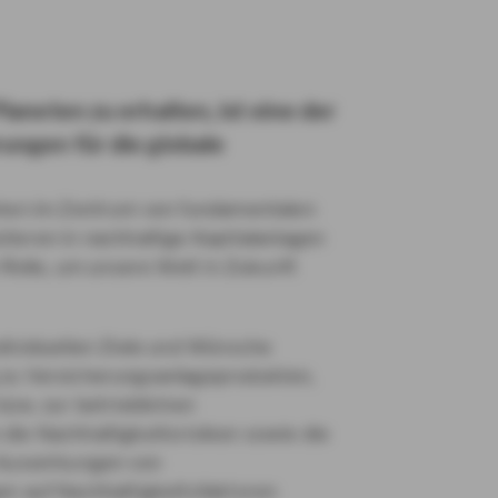
aneten zu erhalten, ist eine der
ungen für die globale
ehen im Zentrum von fundamentalen
ieren in nachhaltige Kapitalanlagen
e Rolle, um unsere Welt in Zukunft
ndividuellen Ziele und Wünsche
 zu Versicherungsanlageprodukten,
bzw. zur betrieblichen
die Nachhaltigkeitsrisiken sowie die
 Auswirkungen von
en auf Nachhaltigkeitsfaktoren