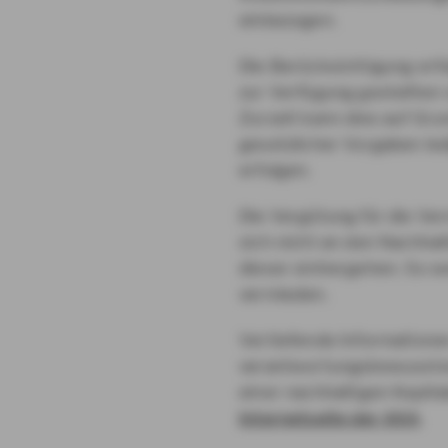
einbezogen.
Die Berücksichtigung erfo
zur Verfügung gestellten 
Zurzeit kann dies auf Gr
gesetzlicher Vorgaben led
erfolgen.
Die Vergütung für die Ver
sich nicht an den Nachhal
dieser einhergehen. So w
vermieden.
Vertiefende Informatione
verantwortungsbewusste
einer nachhaltigen Kapita
Internetseite der AXA
.