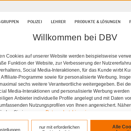
SGRUPPEN
POLIZEI
LEHRER
PRODUKTE & LÖSUNGEN
Willkommen bei DBV
ten Cookies auf unserer Website werden beispielsweise verwen
e Funktion der Website, zur Verbesserung der Nutzererfahr
rhaltens, Social Media-Interaktionen, für das Kunde wirbt K
 Affiliate-Programme sowie für personalisierte Werbung. Ins
 maximal sechs weitere Verantwortliche weitergegeben. Bei de
ocial Media-Interaktionen und personalisierte Werbung werden
iligen Anbieter individuelle Profile angelegt und mit Daten v
umfassenden Nutzungsprofilen von Ihnen angereichert. Nähe
finden Sie in unseren
Datenschutzhinweisen
.
k auf „Alle Cookies akzeptieren" stimmen Sie für alle nicht te
Alle Coo
nur mit erforderlichen
nstellungen