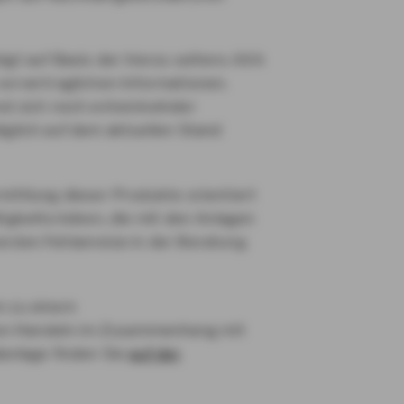
lgt auf Basis der hierzu seitens AXA
vorvertraglichen Informationen.
und sich noch entwickelnder
iglich auf dem aktuellen Stand
mittlung dieser Produkte orientiert
tigkeitsrisiken, die mit den Anlagen
erden Fehlanreize in der Beratung
n zu einem
n Handeln im Zusammenhang mit
lanlage finden Sie
auf der