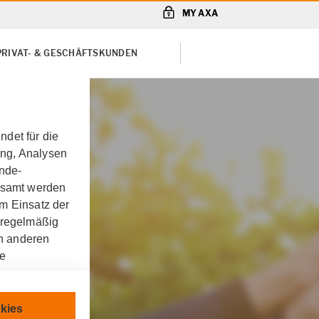
MY AXA
PRIVAT- & GESCHÄFTSKUNDEN
det für die
ung, Analysen
unde-
gesamt werden
m Einsatz der
 regelmäßig
on anderen
re
chnisch
kies