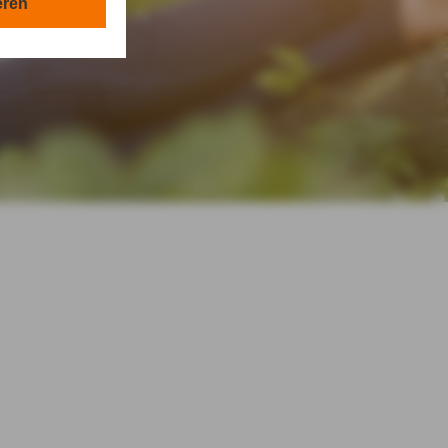
en in Ihrem
eren
tionen gemäß §
en Zwecken in
lle technisch
s-Cookies, ab.
die
nder, Lydorf &
von Ihnen
ordnung /