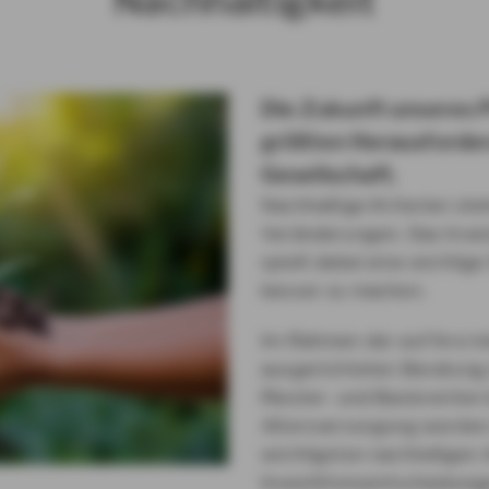
Nachhaltigkeit
Die Zukunft unseres Pl
größten Herausforder
Gesellschaft.
Nachhaltige Kriterien st
Veränderungen. Das Invest
spielt dabei eine wichtig
besser zu machen.
Im Rahmen der auf ihre i
ausgerichteten Beratung
Riester- und Basisrenten 
Altersversorgung werden 
wichtigsten nachteiligen
Investitionsentscheidung