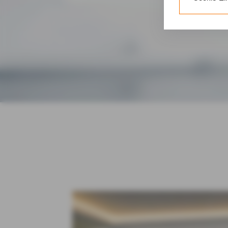
erforderliche
Gerät bzw. dem
25 Abs. 1 TDD
unseren
Daten
Durch den Klic
nicht erforder
Zusätzlich bes
DBV Vechta Riemann 
Einwilligung m
Durch den Klic
erteilten Einwi
Impressum
D