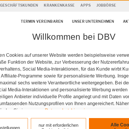
& GESCHÄFTSKUNDEN
KRANKENKASSE
APPS
JOBBÖRSE
TERMIN VEREINBAREN
UNSER UNTERNEHMEN
AK
Willkommen bei DBV
ten Cookies auf unserer Website werden beispielsweise verwen
e Funktion der Website, zur Verbesserung der Nutzererfahr
rhaltens, Social Media-Interaktionen, für das Kunde wirbt K
 Affiliate-Programme sowie für personalisierte Werbung. Ins
 maximal sechs weitere Verantwortliche weitergegeben. Bei de
ocial Media-Interaktionen und personalisierte Werbung werden
iligen Anbieter individuelle Profile angelegt und mit Daten v
umfassenden Nutzungsprofilen von Ihnen angereichert. Nähe
finden Sie in unseren
Datenschutzhinweisen
.
k auf „Alle Cookies akzeptieren" stimmen Sie für alle nicht te
Alle Coo
nur mit erforderlichen
nstellungen