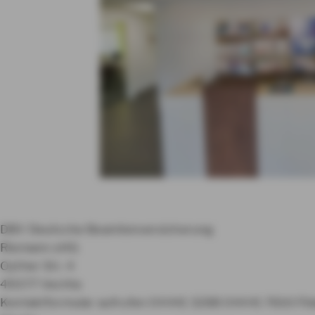
DBV Deutsche Beamtenversicherung
Riemann oHG
Oyther Str. 4
49377 Vechta
Kontaktformular aufrufen
04441 3288
04441 7616
Fil