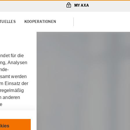
MY AXA
TUELLES
KOOPERATIONEN
det für die
ung, Analysen
unde-
gesamt werden
m Einsatz der
 regelmäßig
on anderen
re
chnisch
kies