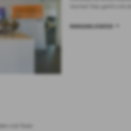
Vechta? Hier geht's mit e
RUNDGANG STARTEN
ialen und Team