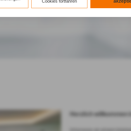
n Cookies sowohl der Speicherung der notwendigen Information
Cookies fortfahren
akzepti
 Zugriff auf die bereits in Ihrem Gerät gespeicherten Informa
DG als auch der Verarbeitung Ihrer Daten zu den angegeben
schutzhinweisen
gemäß Art. 6 Abs. 1 lit. a DSGVO zu.
k auf "nur mit erforderlichen Cookies fortfahren", lehnen Sie a
lichen Cookies, d.h. Leistungsbezogene und Personalisierung
tätigen Sie damit, dass sie mindestens 16 Jahre alt sind oder 
oHG
it Zustimmung Ihrer sorgeberechtigten Personen erteilen.
360° Rundgang
k auf "Cookie-Einstellungen" haben Sie die Möglichkeit, die 
lligungen jederzeit mit Wirkung für die Zukunft zu widerrufen.
atenschutz & Cookies
Herzlich willkommen 
Interesse an einem klein