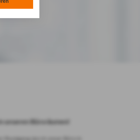
en in Ihrem
eren
tionen gemäß §
en Zwecken in
lle technisch
s-Cookies, ab.
die
von Ihnen
in unseren Büroräumen!
en Rundgang durch unser Büro in