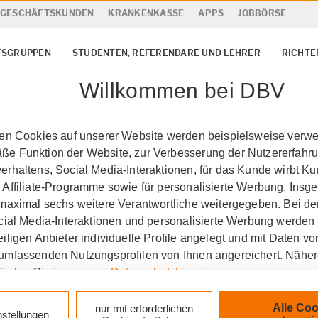
& GESCHÄFTSKUNDEN
KRANKENKASSE
APPS
JOBBÖRSE
FSGRUPPEN
STUDENTEN, REFERENDARE UND LEHRER
RICHTE
Willkommen bei DBV
ten Cookies auf unserer Website werden beispielsweise verwen
e Funktion der Website, zur Verbesserung der Nutzererfahr
rhaltens, Social Media-Interaktionen, für das Kunde wirbt K
 Affiliate-Programme sowie für personalisierte Werbung. Ins
 maximal sechs weitere Verantwortliche weitergegeben. Bei de
ocial Media-Interaktionen und personalisierte Werbung werden
iligen Anbieter individuelle Profile angelegt und mit Daten v
umfassenden Nutzungsprofilen von Ihnen angereichert. Nähe
finden Sie in unseren
Datenschutzhinweisen
.
echta
Krankenversicher
k auf „Alle Cookies akzeptieren" stimmen Sie für alle nicht te
Alle Coo
nur mit erforderlichen
nstellungen