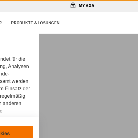
MY AXA
R
PRODUKTE & LÖSUNGEN
det für die
ung, Analysen
unde-
gesamt werden
m Einsatz der
 regelmäßig
on anderen
re
ung für
chnisch
kies