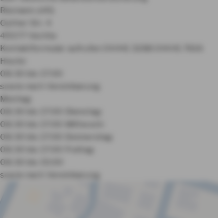
Riemann oHG
Oyther Str. 4
49377 Vechta
Kontaktformular aufrufen
04441 3288
04441 7616
Heute:
08:30 bis 17:00
sowie nach Vereinbarung
Montag:
08:30 bis 17:00
Dienstag:
08:30 bis 17:00
Mittwoch:
08:30 bis 17:00
Donnerstag:
08:30 bis 17:00
Freitag:
08:30 bis 15:00
sowie nach Vereinbarung