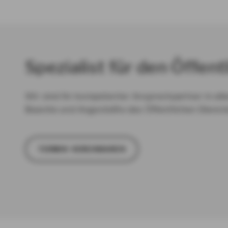
Spezialist für den Öffent
Wir sind Ihr kompetenter Ansprechpartner in all
Beamte und Angestellte des Öffentlichen Dienste
TER­MIN VER­EIN­BA­REN