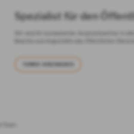
Spezialist für den Öffent
Wir sind Ihr kompetenter Ansprechpartner in all
Beamte und Angestellte des Öffentlichen Dienste
TER­MIN VER­EIN­BA­REN
nd Team