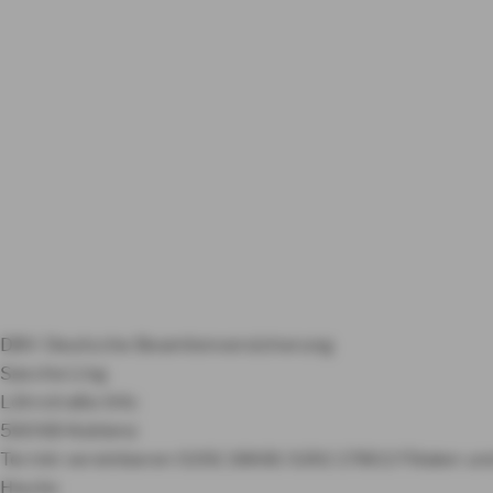
DBV Deutsche Beamtenversicherung
Sascha Ling
Löhrstraße 64c
56068 Koblenz
Termin vereinbaren
0261 18681
0261 17802
Filialen u
Heute: