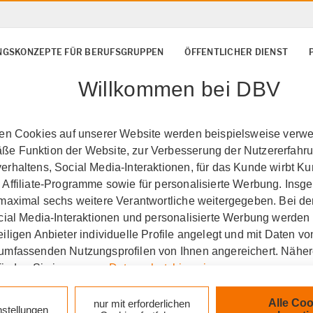
NGSKONZEPTE FÜR BERUFSGRUPPEN
ÖFFENTLICHER DIENST
Willkommen bei DBV
ten Cookies auf unserer Website werden beispielsweise verwen
e Funktion der Website, zur Verbesserung der Nutzererfahr
rhaltens, Social Media-Interaktionen, für das Kunde wirbt K
 Affiliate-Programme sowie für personalisierte Werbung. Ins
 maximal sechs weitere Verantwortliche weitergegeben. Bei de
ocial Media-Interaktionen und personalisierte Werbung werden
ersicherung Sascha Li
iligen Anbieter individuelle Profile angelegt und mit Daten v
umfassenden Nutzungsprofilen von Ihnen angereichert. Nähe
herung
finden Sie in unseren
Datenschutzhinweisen
.
k auf „Alle Cookies akzeptieren" stimmen Sie für alle nicht te
Alle Coo
nur mit erforderlichen
nstellungen