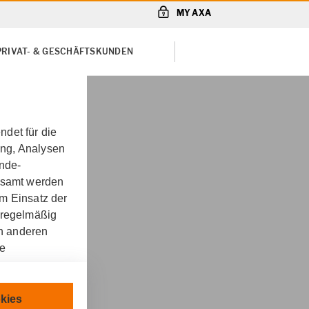
MY AXA
PRIVAT- & GESCHÄFTSKUNDEN
det für die
ung, Analysen
unde-
gesamt werden
m Einsatz der
 regelmäßig
ng in
on anderen
re
chnisch
kies