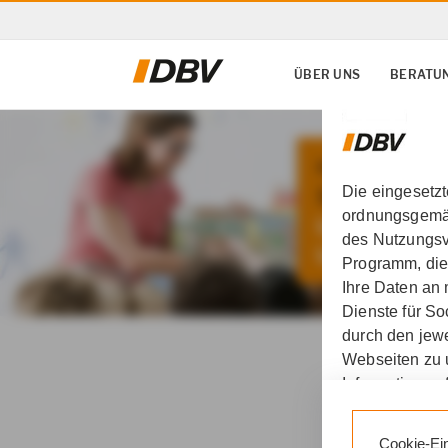
ÜBER UNS
BERATU
Die eingesetz
ordnungsgemäß
des Nutzungsve
Programm, die
Ihre Daten an
Dienste für S
DBV Deutsche Beamtenv
durch den jewe
Webseiten zu 
Koblenz
Krankenversic
Informationen 
Durch den Klic
Cookie-Ei