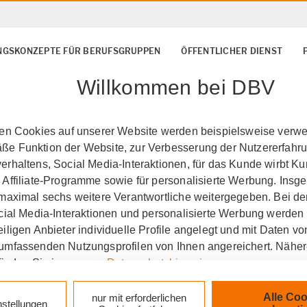
NGSKONZEPTE FÜR BERUFSGRUPPEN
ÖFFENTLICHER DIENST
Willkommen bei DBV
ten Cookies auf unserer Website werden beispielsweise verwen
e Funktion der Website, zur Verbesserung der Nutzererfahr
rhaltens, Social Media-Interaktionen, für das Kunde wirbt K
 Affiliate-Programme sowie für personalisierte Werbung. Ins
 maximal sechs weitere Verantwortliche weitergegeben. Bei de
ocial Media-Interaktionen und personalisierte Werbung werden
iligen Anbieter individuelle Profile angelegt und mit Daten v
umfassenden Nutzungsprofilen von Ihnen angereichert. Nähe
finden Sie in unseren
Datenschutzhinweisen
.
k auf „Alle Cookies akzeptieren" stimmen Sie für alle nicht te
Alle Coo
nur mit erforderlichen
nstellungen