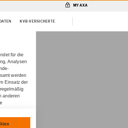
MY AXA
DATEN
KVB-VERSICHERTE
det für die
ung, Analysen
unde-
gesamt werden
m Einsatz der
 regelmäßig
on anderen
re
hließmann in
chnisch
kies