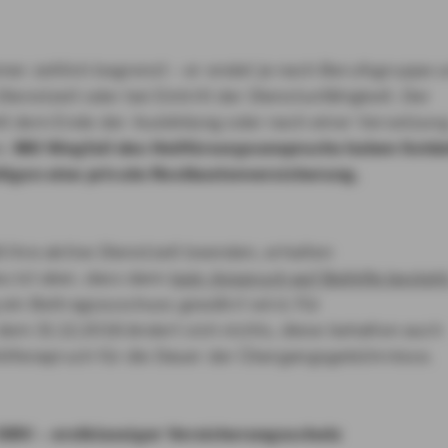
mer zeitlich begrenzt – er endet je nach Berufsgruppe 
ienstzeit oder bei Eintritt der Dienstunfähigkeit. Der
t dem Ende der Ausbildung oder nach einer Versetzun
n.
Mit Wegfall des Heilfürsorgeanspruchs haben Sold
tigen eine private Restkostenversicherung.
 Ihre aktive Dienstzeit beenden, erhalten
u ist aber, dass dann
kein Anspruch auf Beihilfe besteh
ein Beitragszuschuss gewährt wird. Für
m 31.12.2018 ändert sich nichts, diese behalten auch
hilfenapruch für die Dauer der Übergangsgebührnisse.
DBV – erstklassiger Versicherungsschutz