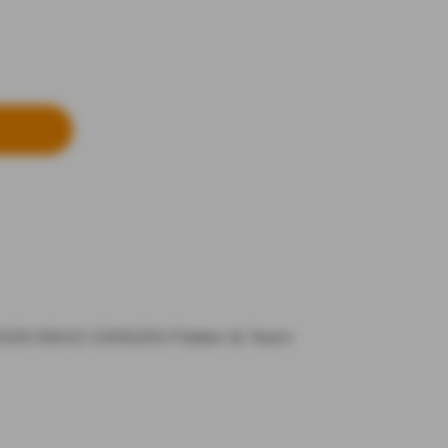
3028
06142 3306201
Filialen & Team