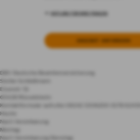
HOTLINE FÜR IHRE FRAGEN
AN­GE­BOT AN­FOR­DERN
DBV Deutsche Beamtenversicherung
Stefan Schließmann
Eisenstr 51
65428 Rüsselsheim
Kontaktformular aufrufen
06142 3306200
0178 624
Heute:
Nach Vereinbarung
Montag:
Nach Vereinbarung
Dienstag: