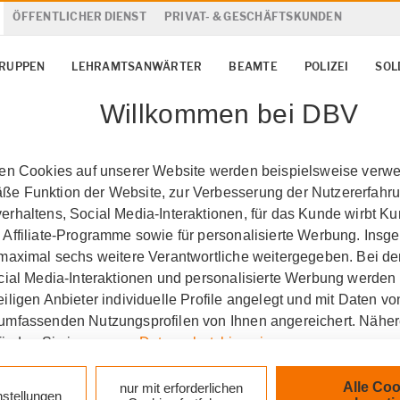
ÖFFENTLICHER DIENST
PRIVAT- & GESCHÄFTSKUNDEN
GRUPPEN
LEHRAMTSANWÄRTER
BEAMTE
POLIZEI
SOL
Willkommen bei DBV
ten Cookies auf unserer Website werden beispielsweise verwen
e Funktion der Website, zur Verbesserung der Nutzererfahr
rhaltens, Social Media-Interaktionen, für das Kunde wirbt K
 Affiliate-Programme sowie für personalisierte Werbung. Ins
 maximal sechs weitere Verantwortliche weitergegeben. Bei de
ocial Media-Interaktionen und personalisierte Werbung werden
iligen Anbieter individuelle Profile angelegt und mit Daten v
umfassenden Nutzungsprofilen von Ihnen angereichert. Nähe
finden Sie in unseren
Datenschutzhinweisen
.
ersicherung Stefan Sc
k auf „Alle Cookies akzeptieren" stimmen Sie für alle nicht te
Alle Coo
nur mit erforderlichen
nstellungen