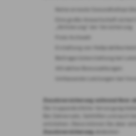
Keine erneute Gesundheitsprüfu
Eine große Anwartschaft sichert 
„Aktivierung“ der Versicherung
Freie Arztwahl
Erstattung von Heilpraktikerlei
Beitragsrückerstattung bei Leis
Attraktive Bonuszahlungen
Umfassende Leistungen bei Vor
Zusatzversicherung während Ihrer ak
Die truppenärztliche Versorgung biet
Bei Zahnersatz, Sehhilfen und auch b
entstehen. Diese können Sie aber ein
Zusatzversicherung
abdecken