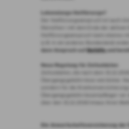
Lebenslange Heilfürsorge?
Der Heilfürsorgeanspruch ist auch im
Dienstherr mit dem Ende der aktiven D
Heilfürsorgeanspruch kann ebenso mi
(z.B. in ein anderes Bundesland) ende
dann Anspruch auf
Beihilfe
und benö
Neue Regelung für Zeitsoldaten
Zeitsoldaten, die nach dem 31.12.2018
Übergangsgebührnisse wie bisher. Ne
sondern für die Krankenversicherung 
Übergangsgebührnissempfänger vor de
über den 31.12.2018 hinaus Ihren Bei
Die Anwartschaftsversicherung der 