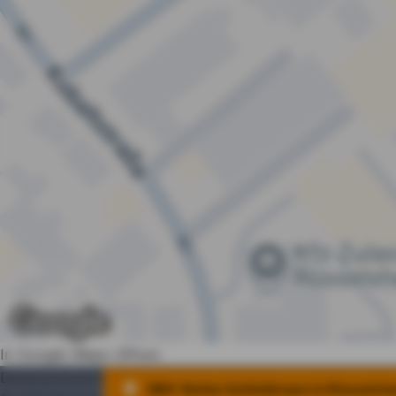
In Google Maps öffnen
Datenschutz
Impressum
Nutzung
Erstinfo
Barrierefrei
DBV Stefan Schließmann in Rüsselshe