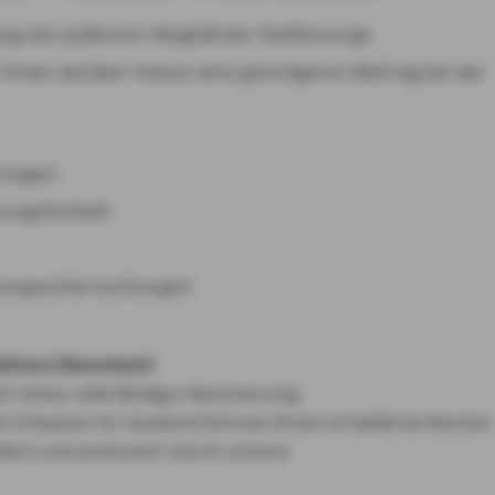
ng bei späterem Wegfall der Heilfürsorge
Ihnen darüber hinaus eine günstigeren Beitrag bei der
stungen
tungsfreiheit
sorgeuntersuchungen
tiven Dienstzeit
et keine vollständige Absicherung.
ei Urlauben im Ausland können Ihnen erhebliche Kosten
fach und preiswert durch unsere