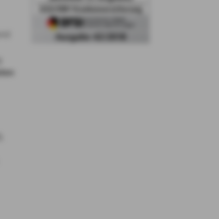
und
g
aten
t
,