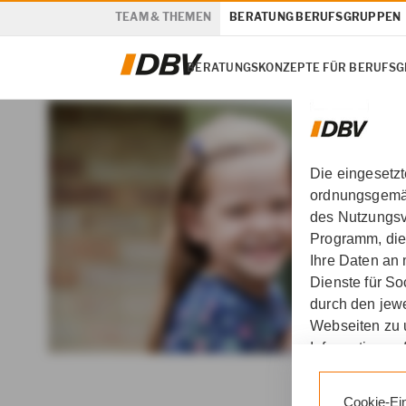
TEAM & THEMEN
BERATUNG BERUFSGRUPPEN
BERATUNGSKONZEPTE FÜR BERUFS
Die eingesetz
ordnungsgemäß
des Nutzungsve
Programm, die
Ihre Daten an
Dienste für S
durch den jewe
Webseiten zu 
Informationen 
DBV Deutsche Beamtenv
Durch den Klic
Cookie-Ei