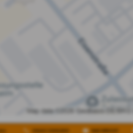
heit
Vertrag widerrufen
im:
06142 3306200
NACHRICHT