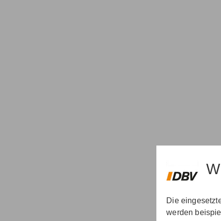
W
Die eingesetzt
werden beispie