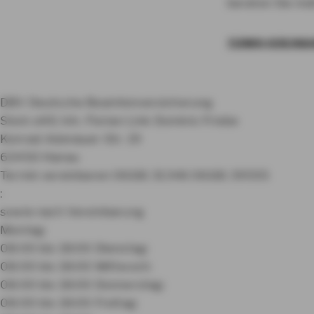
beraten Sie indi
TERMIN VEREINB
DBV Deutsche Beamtenversicherung
Stein oHG Inh. Florian Link Dominic Friebe
Konrad-Adenauer-Str. 19
63450 Hanau
Termin vereinbaren
06181 31346
06181 39555
:
sowie nach Vereinbarung
Montag:
08:00 bis 18:00
Dienstag:
08:00 bis 18:00
Mittwoch:
08:00 bis 18:00
Donnerstag:
08:00 bis 18:00
Freitag: