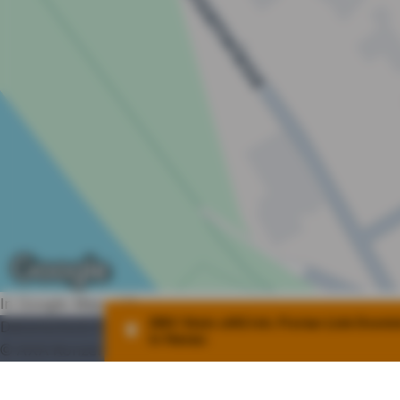
In Google Maps öffnen
DBV Stein oHG Inh. Florian Link Domin
Datenschutz
Impressum
Nutzung
Erstinfo
Barrierefrei
in Hanau:
© AXA Konzern AG, Köln. Alle Rechte vorbehalten.