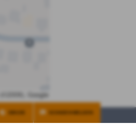
fen
DBV.DE
SCHADEN MELDEN
RUFEN SIE UNS AN