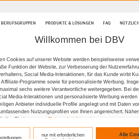
BERUFSGRUPPEN
PRODUKTE & LÖSUNGEN
FAQ
NÜTZLICH
Willkommen bei DBV
ten Cookies auf unserer Website werden beispielsweise verwen
e Funktion der Website, zur Verbesserung der Nutzererfahr
rhaltens, Social Media-Interaktionen, für das Kunde wirbt K
 Affiliate-Programme sowie für personalisierte Werbung. Ins
 maximal sechs weitere Verantwortliche weitergegeben. Bei de
ocial Media-Interaktionen und personalisierte Werbung werden
iligen Anbieter individuelle Profile angelegt und mit Daten v
umfassenden Nutzungsprofilen von Ihnen angereichert. Nähe
finden Sie in unseren
Datenschutzhinweisen
.
ian Link Dominic Friebe
k auf „Alle Cookies akzeptieren" stimmen Sie für alle nicht te
Alle Coo
nur mit erforderlichen
nstellungen