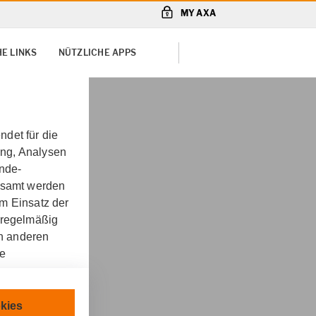
MY AXA
E LINKS
NÜTZLICHE APPS
det für die
ung, Analysen
unde-
gesamt werden
m Einsatz der
 regelmäßig
on anderen
re
 in
chnisch
kies